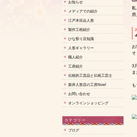
お知らせ
私
メディアでの紹介
房
江戸木目込人形
製作工程紹介
2
ひな祭り豆知識
お
人形ギャラリー
そ
職人紹介
3
工房紹介
ま
伝統的工芸品と伝統工芸士
新井人形店の工房Now!
も
お問い合わせ
オンラインショッピング
カテゴリー
ブログ