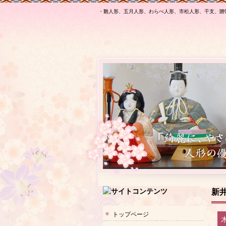
・雛人形、五月人形、わらべ人形、市松人形、干支、贈
新井
トップページ