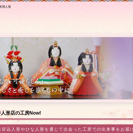
答用人形
人形店の工房Now!
木目込人形やひな人形を通じて出会った工房での出来事をお届