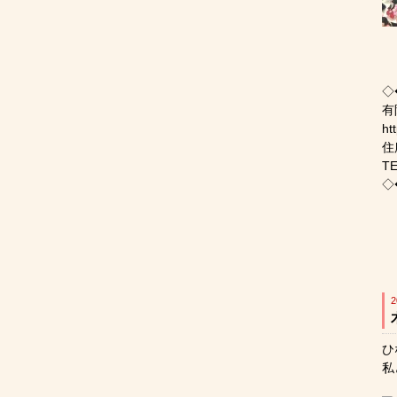
◇
有
ht
住
TE
◇
2
ひ
私