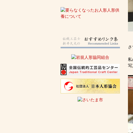
さ
私
写