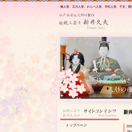
・雛人形、五月人形、わらべ人形、市松人形、干支、贈
新井
トップページ
202
コ