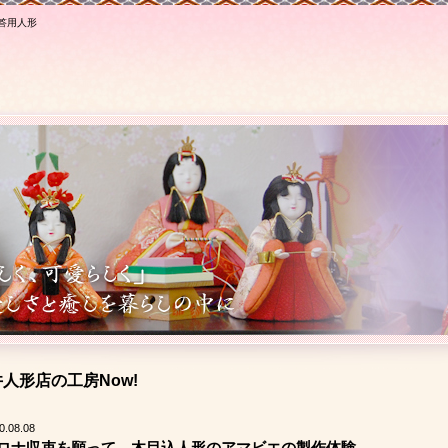
答用人形
人形店の工房Now!
0.08.08
ロナ収束を願って、木目込人形のアマビエの製作体験