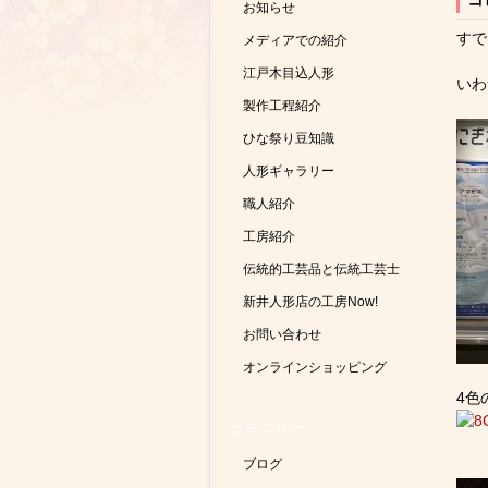
お知らせ
すで
メディアでの紹介
江戸木目込人形
いわ
製作工程紹介
ひな祭り豆知識
人形ギャラリー
職人紹介
工房紹介
伝統的工芸品と伝統工芸士
新井人形店の工房Now!
お問い合わせ
オンラインショッピング
4色
カテゴリー
ブログ